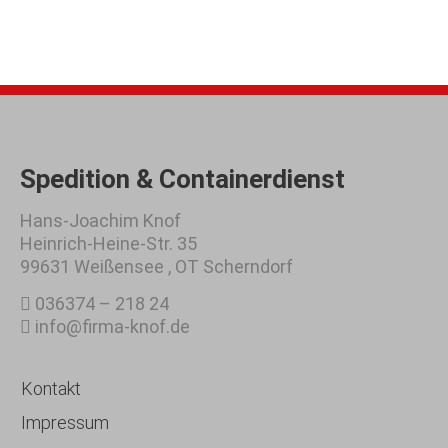
Spedition & Containerdienst
Hans-Joachim Knof
Heinrich-Heine-Str. 35
99631 Weißensee , OT Scherndorf
036374 – 218 24
info@firma-knof.de
Kontakt
Impressum