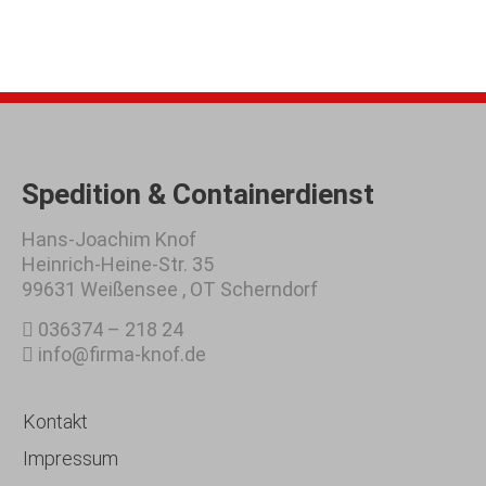
Spedition & Containerdienst
Hans-Joachim Knof
Heinrich-Heine-Str. 35
99631 Weißensee , OT Scherndorf
036374 – 218 24
info@firma-knof.de
Kontakt
Impressum